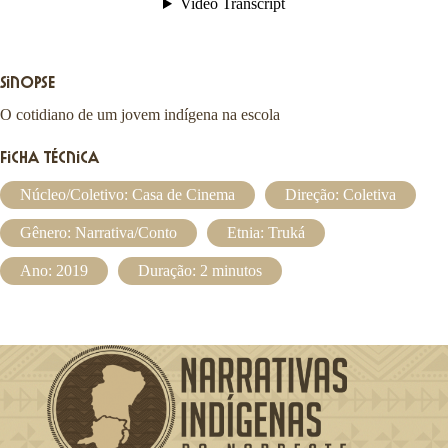
o
u
c
a
Sinopse
O cotidiano de um jovem indígena na escola
Ficha Técnica
Núcleo/Coletivo:
Casa de Cinema
Direção:
Coletiva
Gênero:
Narrativa/Conto
Etnia:
Truká
Ano: 2019
Duração: 2 minutos