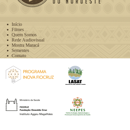
Início
Filmes
Quem Somos
Rede Audiovisual
Mostra Maracá
Sementes
Contato