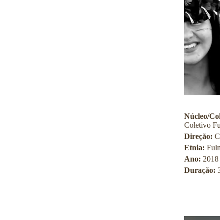
Núcleo/Col
Coletivo F
Direção:
C
Etnia:
Fuln
Ano:
2018
Duração: