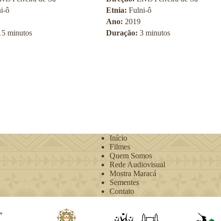
i-ô
Etnia:
Fulni-ô
Ano:
2019
15 minutos
Duração:
3 minutos
Início
Filmes
Quem Somos
Rede Audiovisual
Mostra Maracá
Sementes
Contato