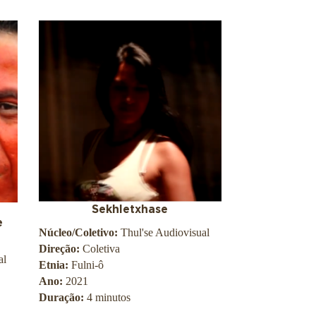
Sekhletxhase
e
Núcleo/Coletivo:
Thul'se Audiovisual
Direção:
Coletiva
al
Etnia:
Fulni-ô
Ano:
2021
Duração:
4 minutos