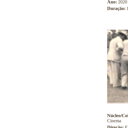
Ano:
2020
Duração:
Núcleo/Col
Cinema
Direção:
E