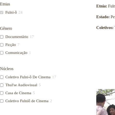
n
Etnias
Etnia:
Fuln
a
l
Fulni-ô
24
d
Estado:
Pe
e
S
Coletivos:
Gênero
a
ú
Documentário
17
d
e
Ficção
7
P
Comunicação
1
ú
b
l
i
Núcleos
c
a
Coletivo Fulni-ô De Cinema
17
S
Thul'se Audiovisual
5
e
r
Casa de Cinema
5
g
i
Coletivo Fulniô de Cinema
2
o
A
r