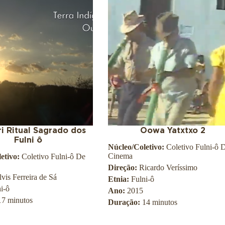
ri Ritual Sagrado dos
Oowa Yatxtxo 2
Fulni ô
Núcleo/Coletivo:
Coletivo Fulni-ô 
Cinema
etivo:
Coletivo Fulni-ô De
Direção:
Ricardo Veríssimo
lvis Ferreira de Sá
Etnia:
Fulni-ô
i-ô
Ano:
2015
17 minutos
Duração:
14 minutos