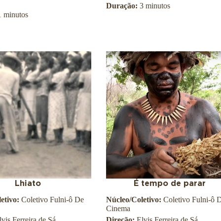
Duração:
3 minutos
1 minutos
Lhiato
É tempo de parar
etivo:
Coletivo Fulni-ô De
Núcleo/Coletivo:
Coletivo Fulni-ô 
Cinema
lvis Ferreira de Sá
Direção:
Elvis Ferreira de Sá