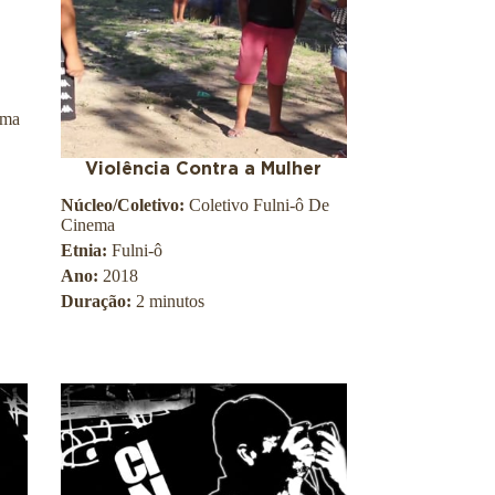
o
O
s
w
a
l
ema
d
o
C
Violência Contra a Mulher
r
Núcleo/Coletivo:
Coletivo Fulni-ô De
u
Cinema
z
Etnia:
Fulni-ô
Ano:
2018
Duração:
2 minutos