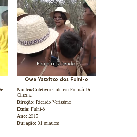
Owa Yatxitxo dos Fulni-o
De
Núcleo/Coletivo:
Coletivo Fulni-ô De
Cinema
Direção:
Ricardo Veríssimo
Etnia:
Fulni-ô
Ano:
2015
Duração:
31 minutos