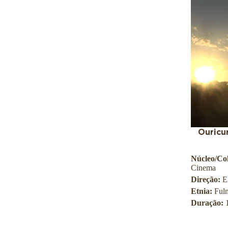
Ouricu
Núcleo/Col
Cinema
Direção:
E
Etnia:
Fuln
Duração: