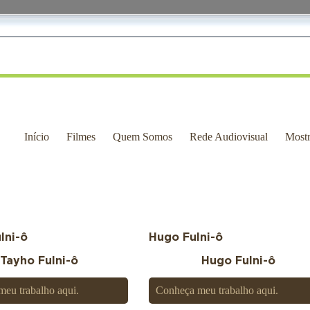
Início
Filmes
Quem Somos
Rede Audiovisual
Most
lni-ô
Hugo Fulni-ô
Tayho Fulni-ô
Hugo Fulni-ô
meu trabalho
aqui
.
Conheça meu trabalho
aqui
.