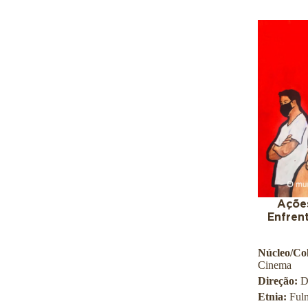
Ações
Enfren
Núcleo/Col
Cinema
Direção:
D
Etnia:
Fuln