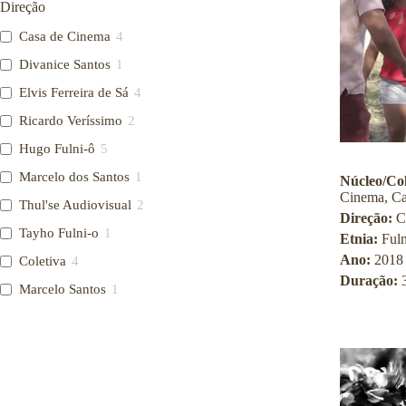
Direção
o
u
Casa de Cinema
4
c
a
Divanice Santos
1
Elvis Ferreira de Sá
4
Ricardo Veríssimo
2
Hugo Fulni-ô
5
Marcelo dos Santos
1
Núcleo/Col
Cinema, Ca
Thul'se Audiovisual
2
Direção:
C
Tayho Fulni-o
1
Etnia:
Fuln
Ano:
2018
Coletiva
4
Duração:
Marcelo Santos
1