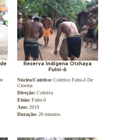
 de
Reserva Indígena Otxhaya
Fulni-ô
De
Núcleo/Coletivo:
Coletivo Fulni-ô De
Cinema
Direção:
Coletiva
Etnia:
Fulni-ô
Ano:
2019
Duração:
20 minutos