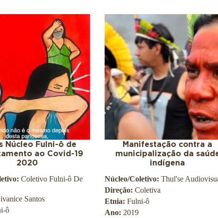
 Núcleo Fulni-ô de
Manifestação contra a
tamento ao Covid-19
municipalização da saúd
2020
indígena
etivo:
Coletivo Fulni-ô De
Núcleo/Coletivo:
Thul'se Audiovisu
Direção:
Coletiva
ivanice Santos
Etnia:
Fulni-ô
i-ô
Ano:
2019