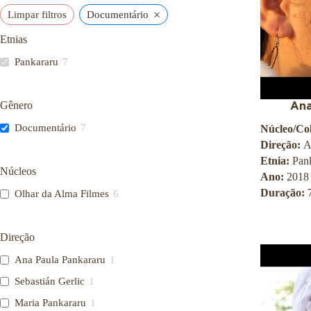
n
×
Limpar filtros
Documentário
a
l
Etnias
d
e
Pankararu
7
S
a
ú
Gênero
Ana
d
e
Documentário
7
Núcleo/Col
P
ú
Direção:
A
b
Etnia:
Pan
l
Núcleos
Ano:
2018
i
Duração:
Olhar da Alma Filmes
6
c
a
S
e
Direção
r
g
Ana Paula Pankararu
1
i
Sebastián Gerlic
1
o
A
Maria Pankararu
1
r