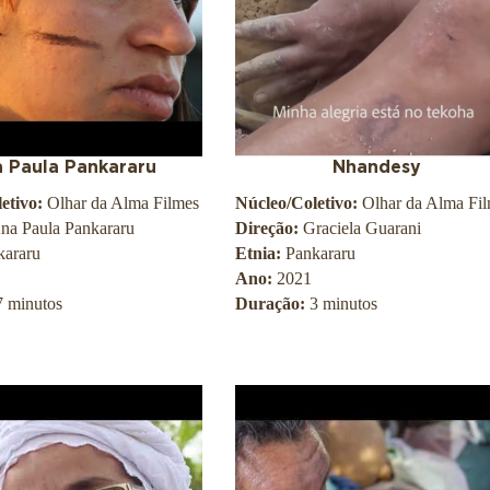
 Paula Pankararu
Nhandesy
etivo:
Olhar da Alma Filmes
Núcleo/Coletivo:
Olhar da Alma Fi
na Paula Pankararu
Direção:
Graciela Guarani
kararu
Etnia:
Pankararu
Ano:
2021
7 minutos
Duração:
3 minutos