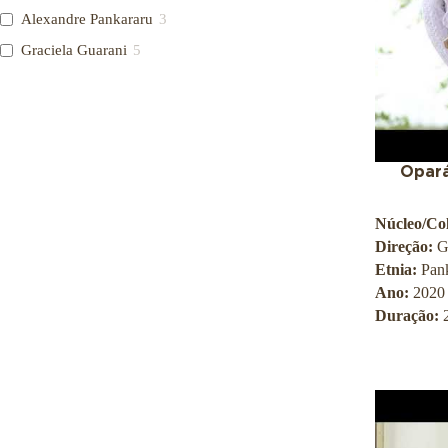
o
Alexandre Pankararu
3
u
c
Graciela Guarani
5
a
Opará
Núcleo/Col
Direção:
G
Etnia:
Pan
Ano:
2020
Duração: