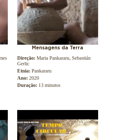
o
O
s
w
a
l
d
o
C
Mensagens da Terra
r
lmes
Direção:
Maria Pankararu, Sebastián
u
Gerlic
z
Etnia:
Pankararu
Ano:
2020
Duração:
13 minutos