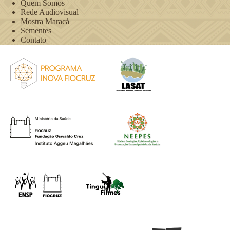
Quem Somos
Rede Audiovisual
Mostra Maracá
Sementes
Contato