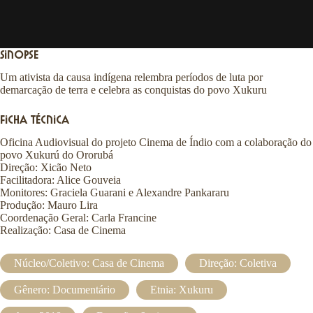
o
u
c
a
Sinopse
Um ativista da causa indígena relembra períodos de luta por
demarcação de terra e celebra as conquistas do povo Xukuru
Ficha Técnica
Oficina Audiovisual do projeto Cinema de Índio com a colaboração do
povo Xukurú do Ororubá
Direção: Xicão Neto
Facilitadora: Alice Gouveia
Monitores: Graciela Guarani e Alexandre Pankararu
Produção: Mauro Lira
Coordenação Geral: Carla Francine
Realização: Casa de Cinema
Núcleo/Coletivo:
Casa de Cinema
Direção:
Coletiva
Gênero:
Documentário
Etnia:
Xukuru