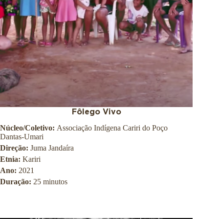
o
n
O
a
s
l
w
d
a
e
l
S
d
a
o
ú
C
d
r
e
u
P
z
ú
b
Fôlego Vivo
l
Núcleo/Coletivo:
Associação Indígena Cariri do Poço
i
Dantas-Umari
c
a
Direção:
Juma Jandaíra
S
Etnia:
Kariri
e
Ano:
2021
r
g
Duração:
25 minutos
i
o
A
r