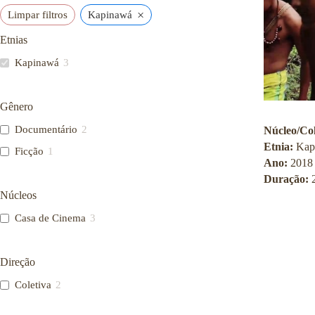
n
×
Limpar filtros
Kapinawá
a
l
Etnias
d
e
Kapinawá
3
S
a
ú
Gênero
d
e
Documentário
2
Núcleo/Col
P
ú
Etnia:
Kap
Ficção
1
b
Ano:
2018
l
Duração:
i
Núcleos
c
a
Casa de Cinema
3
S
e
r
g
Direção
i
Coletiva
2
o
A
r