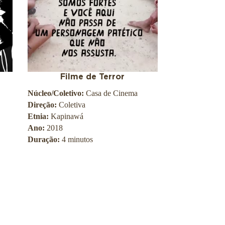
o
O
s
w
a
l
d
o
C
Filme de Terror
r
Núcleo/Coletivo:
Casa de Cinema
u
z
Direção:
Coletiva
Etnia:
Kapinawá
Ano:
2018
Duração:
4 minutos