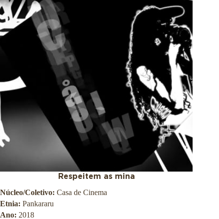
o
u
c
a
Respeitem as mina
Núcleo/Coletivo:
Casa de Cinema
Etnia:
Pankararu
Ano:
2018