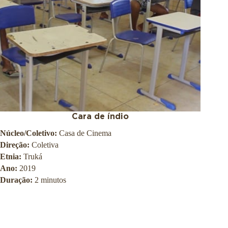
o
n
O
a
s
l
w
d
a
e
l
S
d
a
o
ú
C
d
r
e
u
P
z
ú
b
Cara de índio
l
Núcleo/Coletivo:
Casa de Cinema
i
c
Direção:
Coletiva
a
Etnia:
Truká
S
Ano:
2019
e
r
Duração:
2 minutos
g
i
o
A
r