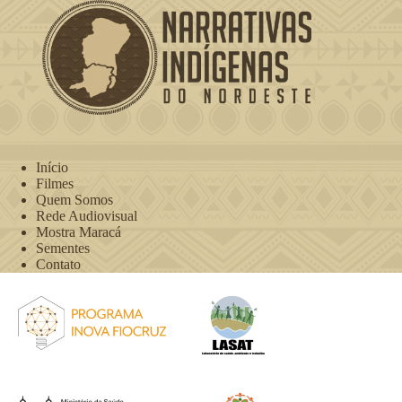
o
u
c
a
Início
Filmes
Quem Somos
Rede Audiovisual
Mostra Maracá
Sementes
Contato